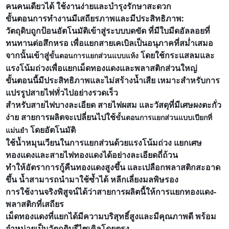
คนคนเดียวได้ ใช้งานง่ายและบำรุงรักษาสะดวก
ขั้นตอนการทำงานมีเสถียรภาพและมีประสิทธิภาพ:
วัตถุดิบถูกป้อนอัตโนมัติเข้าสู่ระบบบดขัด ที่มีใบมีดอัลลอยที่
ทนทานต่อสึกหรอ เพื่อแยกสายเคเบิลเป็นอนุภาคที่สม่ำเสมอ
จากนั้นเข้าสู่
โดยใช้กระแสลมและ
ขั้นตอนการแยกส่วนแบบแห้ง
แรงโน้มถ่วงเพื่อแยกเม็ดทองแดงและพลาสติกส่วนใหญ่
ขั้นตอนนี้มีประสิทธิภาพและไม่สร้างน้ำเสีย เหมาะสำหรับการ
แปรรูปสายไฟทั่วไปอย่างรวดเร็ว
สำหรับสายไฟบางละเอียด สายไฟผสม และวัสดุที่มีเศษผงตะกั่ว
ง่าย สายการผลิตจะเปลี่ยนไปใช้
ขั้นตอนการแยกส่วนแบบเปียกที่
โดยอัตโนมัติ
แม่นยำ
ใช้น้ำหมุนเวียนในการแยกส่วนด้วยแรงโน้มถ่วง แยกเศษ
ทองแดงและสายไฟทองแดงได้อย่างละเอียดถี่ถ้วน
ทำให้อัตราการกู้คืนทองแดงสูงขึ้น และเปลือกพลาสติกสะอาด
ขึ้น น้ำสามารถนำมาใช้ซ้ำได้ หลีกเลี่ยงมลพิษรอง
การใช้งานจริงพิสูจน์ได้ว่าสายการผลิตนี้ให้การแยกทองแดง-
พลาสติกที่เสถียร
เม็ดทองแดงที่แยกได้มีความบริสุทธิ์สูงและมีคุณภาพดี พร้อม
จำหน่ายเป็นวัตถุดิบรีไซเคิลโดยตรง