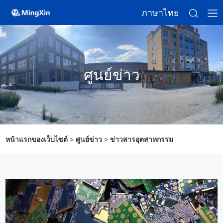
ภาษาไทย
ศูนย์ข่าว
หน้าแรกของเว็บไซต์
>
ศูนย์ข่าว
>
ข่าวสารอุตสาหกรรม