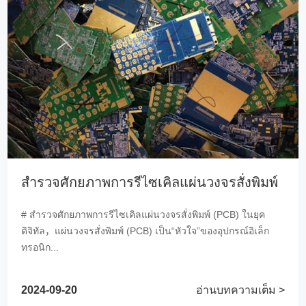
สำรวจศักยภาพการรีไซเคิลแผ่นวงจรสั่งพิมพ์
# สำรวจศักยภาพการรีไซเคิลแผ่นวงจรสั่งพิมพ์ (PCB) ในยุค
ดิจิทัล，แผ่นวงจรสั่งพิมพ์ (PCB) เป็น“หัวใจ”ของอุปกรณ์อิเล็ก
ทรอนิก...
2024-09-20
อ่านบทความเต็ม >