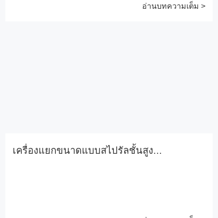
อ่านบทความเต็ม >
เครื่องแยกขนาดแบบสไปรัลชั้นสูง...