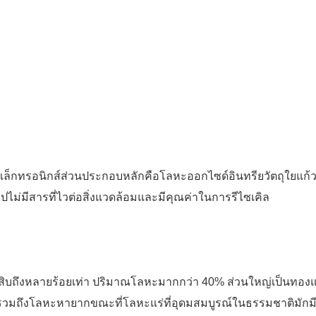
เล็กทรอนิกส์ส่วนประกอบหลักคือโลหะออกไซด์อินทรียวัตถุใยแก้วอ
วไปไม่มีสารที่ไวต่อสิ่งแวดล้อมและมีคุณค่าในการรีไซเคิล
ยสิบถึงหลายร้อยเท่า ปริมาณโลหะมากกว่า 40% ส่วนใหญ่เป็นทอง
คอน รวมถึงโลหะหายากขณะที่โลหะแร่ที่อุดมสมบูรณ์ในธรรมชาติมักม