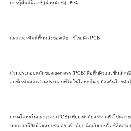
การกู้คืนอีพ็อกซี่ (น้ำหนัก%): 95%
แผงวงจรพิมพ์พื้นหลังของเสีย _ รีไซเคิล PCB
ส่วนประกอบหลักของแผงวงจร (PCB) คือพื้นผิวและชิ้นส่วนอิ
อกซี่เรซินและส่วนประกอบที่ไม่ใช่โลหะอื่น ๆ ปัจจุบันโดยทั่
เกรดโลหะในแผงวงจร (PCB) เทียบเท่ากับแร่ธาตุทั่วไปหลา
นอกจากนี้ยังมีโลหะ เช่น ทองคำ ดีบุก นิกเกิล ตะกั่ว ซิลิ