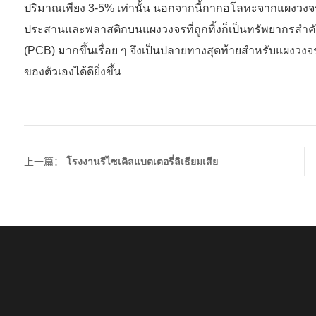
ปริมาณเพียง 3-5% เท่านั้น นอกจากนี้กากอโลหะจากแผงวงจรเ
ประสานและพลาสติกบนแผงวงจรที่ถูกทิ้งก็เป็นทรัพยากรสำคัญท
(PCB) มากขึ้นเรื่อย ๆ จึงเป็นปลายทางสุดท้ายสำหรับแผงวง
ของตัวเองได้ดียิ่งขึ้น
上一篇：
โรงงานรีไซเคิลแบตเตอรี่ลิเธียมเสีย