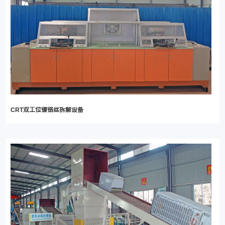
CRT双工位镍铬丝拆解设备