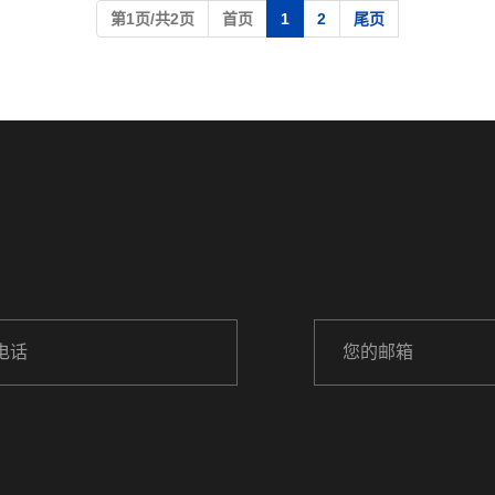
第1页/共2页
首页
1
2
尾页