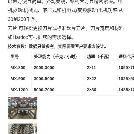
屏幕方便且简单。外观美观，结构大方且精密紧凑。电
机驱动:机械式、液压式和机电式(变频驱动)电机功率:从
30到200千瓦。
刀片:可轻松更换刀片或标准盘片刀片。刀片宽度和材料
如Hardox可根据您的需求选择。
技术参数：
数据只做参考，实际要看客户要求去设计。
型号
处理能力（千克 / 小时）
功率（千瓦）
进料仓
MX-800
2000-3000
2×11
1050×7
MX-900
3000-5000
2×22
1025×9
MX-1200
5000-7000
2×30
1485×1